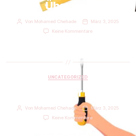
Über uns
Von
Mohamed Chehade
März 3, 2025
Beitragsautor
Beitragsdatum
zu
Keine Kommentare
Über
uns
Kategorien
UNCATEGORIZED
Handwerker Notruf
Von
Mohamed Chehade
März 3, 2025
Beitragsautor
Beitragsdatum
zu
Keine Kommentare
Handwerker
Notruf