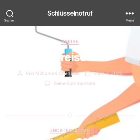
Schlüsselnotruf
Suchen
Menü
Kategorien
PREISE
Preise
Von
Mohamed Chehade
März 3, 2025
Beitragsautor
Beitragsdatum
zu
Keine Kommentare
Preise
Kategorien
UNCATEGORIZED